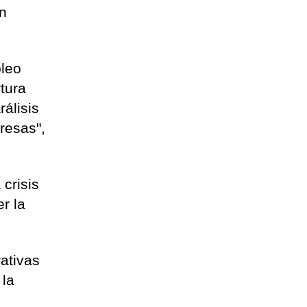
un
pleo
tura
rálisis
resas",
crisis
r la
rativas
 la