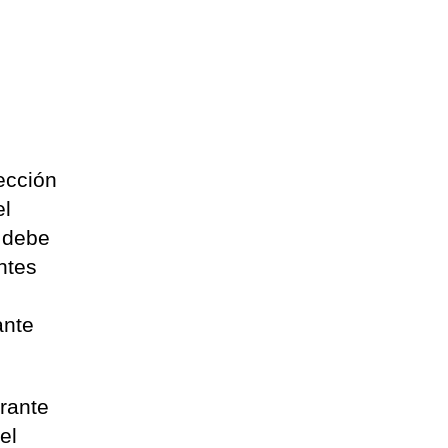
ección
el
o debe
ntes
ante
urante
el