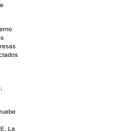
se
ierno
os
presas
ectados
,
pruebe
TE
.
La