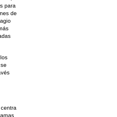
os para
ones de
tagio
emás
sadas
 los
 se
ravés
 centra
gramas