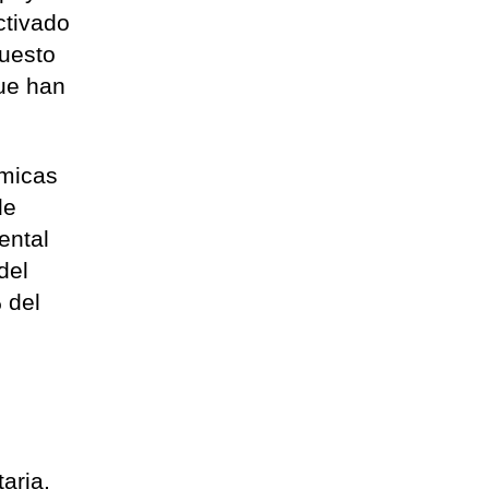
ctivado
uesto
que han
ómicas
de
ental
del
 del
aria,