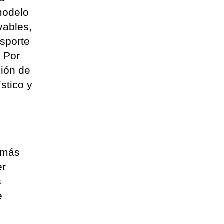
 modelo
vables,
nsporte
. Por
ción de
ístico y
, más
er
s
e