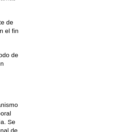
te de
 el fin
odo de
on
canismo
oral
ia. Se
onal de