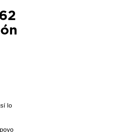
262
ión
sí lo
apoyo