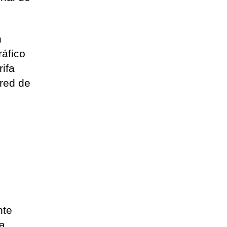
n
ráfico
ifa
 red de
nte
la