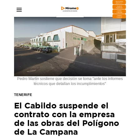
DESCARGA
MIRAPLAY
Buzón de
Sugerencias
Contratar
Publicidad
Contacto
Comercial
Pedro Martín sostiene que decisión se toma "ante los informes
técnicos que detallan los incumplimientos"
TENERIFE
El Cabildo suspende el
contrato con la empresa
de las obras del Polígono
de La Campana