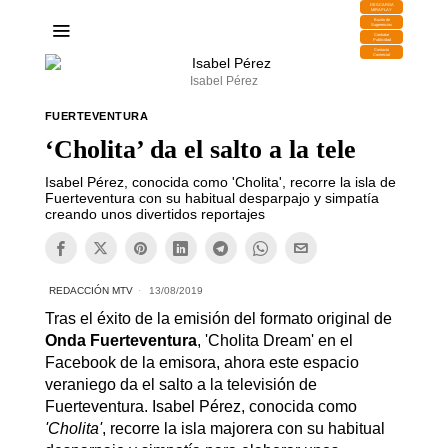
DESCARGA
MIRAPLAY
Buzón de
Sugerencias
Contratar
Publicidad
Contacto
Comercial
Isabel Pérez
FUERTEVENTURA
‘Cholita’ da el salto a la tele
Isabel Pérez, conocida como 'Cholita', recorre la isla de
Fuerteventura con su habitual desparpajo y simpatía
creando unos divertidos reportajes
REDACCIÓN MTV
13/08/2019
Tras el éxito de la emisión del formato original de
Onda Fuerteventura
, 'Cholita Dream' en el
Facebook de la emisora, ahora este espacio
veraniego da el salto a la televisión de
Fuerteventura. Isabel Pérez, conocida como
'Cholita'
, recorre la isla majorera con su habitual