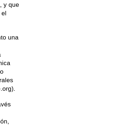
l, y que
 el
nto una
a
nica
No
rales
e.org).
avés
ión,