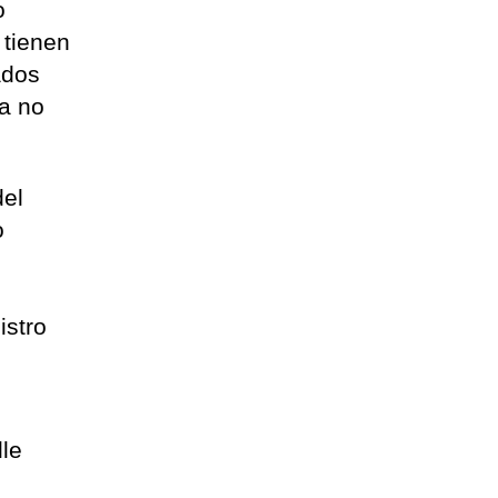
o
 tienen
ados
a no
del
o
istro
lle