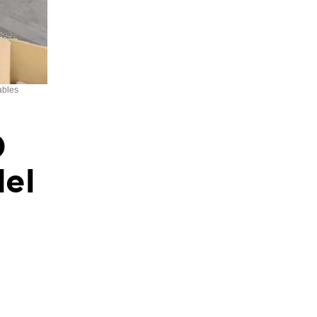
ables
0
del