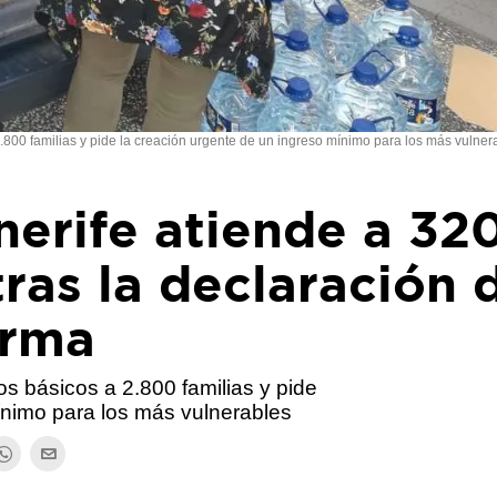
.800 familias y pide la creación urgente de un ingreso mínimo para los más vulner
nerife atiende a 32
tras la declaración 
arma
s básicos a 2.800 familias y pide
ínimo para los más vulnerables