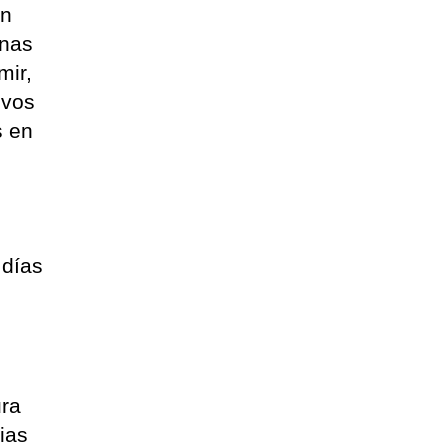
in
onas
mir,
ivos
s en
 días
ura
lias