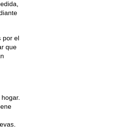
edida,
diante
 por el
ar que
án
 hogar.
iene
uevas.