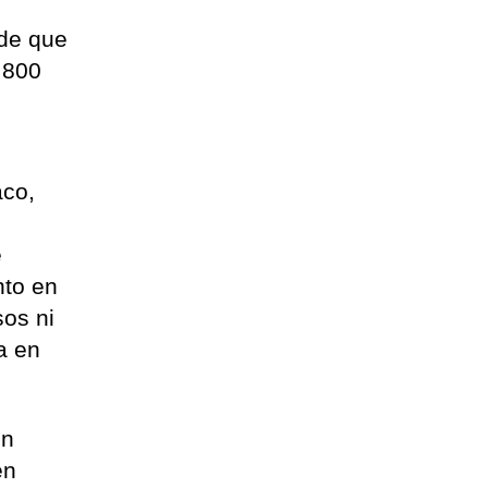
sde que
.800
aco,
e
nto en
sos ni
a en
on
en