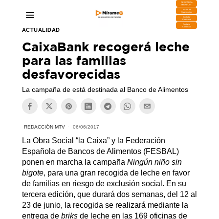
DESCARGA
MIRAPLAY
Buzón de
Sugerencias
Contratar
Publicidad
Contacto
Comercial
ACTUALIDAD
CaixaBank recogerá leche
para las familias
desfavorecidas
La campaña de está destinada al Banco de Alimentos
REDACCIÓN MTV
06/06/2017
La Obra Social “la Caixa” y la Federación
Española de Bancos de Alimentos (FESBAL)
ponen en marcha la campaña
Ningún niño sin
bigote
, para una gran recogida de leche en favor
de familias en riesgo de exclusión social. En su
tercera edición, que durará dos semanas, del 12 al
23 de junio, la recogida se realizará mediante la
entrega de
briks
de leche en las 169 oficinas de