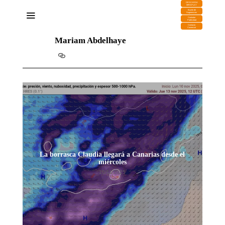
DESCARGA
MIRAPLAY
Buzón de
Sugerencias
Contratar
Publicidad
Contacto
Comercial
Mariam Abdelhaye
La borrasca Claudia llegará a Canarias desde el
Rosa
miércoles
10/11/2025