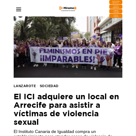
DESCARGA
MIRAPLAY
Buzón de
Sugerencias
Contratar
Publicidad
Contacto
Comercial
LANZAROTE
·
SOCIEDAD
El ICI adquiere un local en
Arrecife para asistir a
víctimas de violencia
sexual
El Instituto Canaria de Igualdad compra un