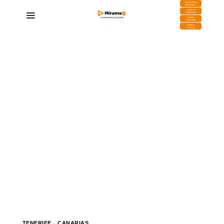
DESCARGA
MIRAPLAY
Buzón de
Sugerencias
Contratar
Publicidad
Contacto
Comercial
TENERIFE
·
CANARIAS