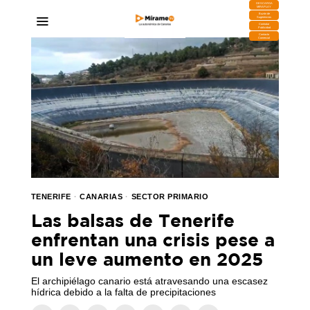
DESCARGA
MIRAPLAY
Buzón de
Sugerencias
Contratar
Publicidad
Contacto
Comercial
TENERIFE
·
CANARIAS
·
SECTOR PRIMARIO
Las balsas de Tenerife
enfrentan una crisis pese a
un leve aumento en 2025
El archipiélago canario está atravesando una escasez
hídrica debido a la falta de precipitaciones