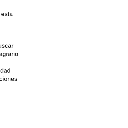
 esta
buscar
agrario
idad
cciones