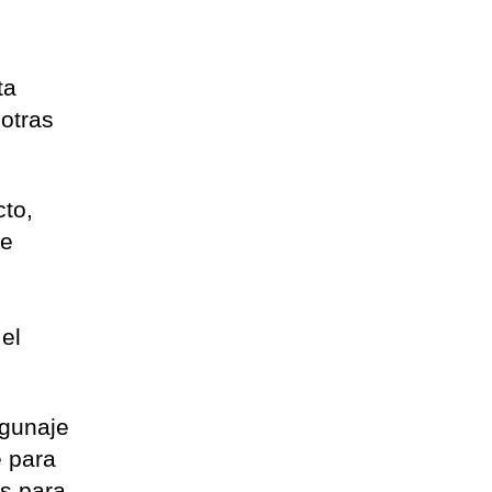
ta
 otras
cto,
de
 el
agunaje
e para
es para