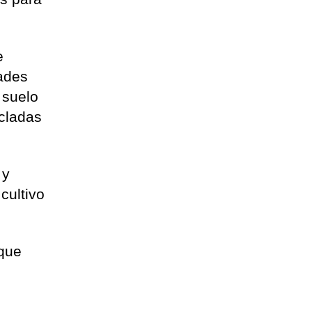
e
dades
 suelo
zcladas
 y
cultivo
 que