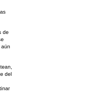
ras
s de
se
r aún
ntean,
e del
tinar