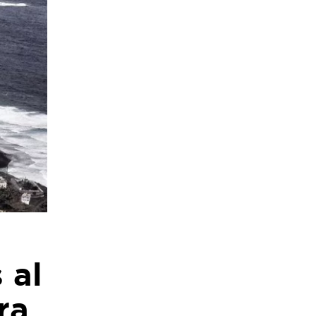
 al
ra