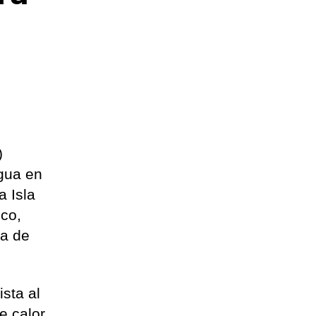
)
agua en
a Isla
ico,
ua de
sta al
e calor