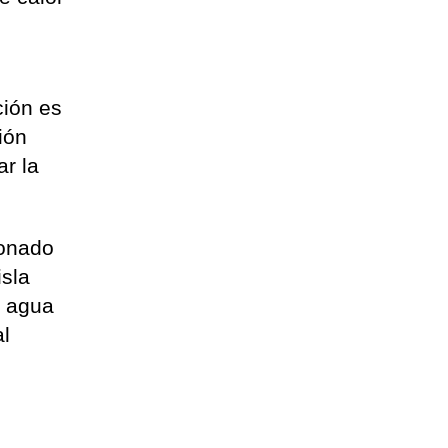
ción es
ión
ar la
ionado
isla
e agua
al