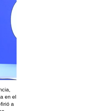
ncia,
ta en el
irió a