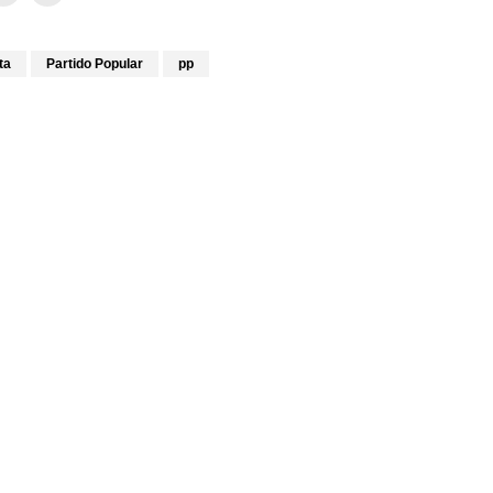
ta
Partido Popular
pp