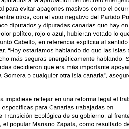
Diputados a la aprobación del decreto energéti
al para evitar apagones masivos como el ocurr
entre otros, con el voto negativo del Partido Po
nce diputados y diputadas canarias que hay en
lor polítco, rojo o azul, hubieran votado lo qu
ntó Cabello, en referencia explícita al sentido
ar. “Hoy estaríamos hablando de que las islas
cho más seguras energéticamente hablando. S
adas decidieron que era más importante apoya
 Gomera o cualquier otra isla canaria”, asegur
 impidiese reflejar en una reforma legal el tra
s específicas para Canarias trabajadas en
 Transición Ecológica de su gobierno, al frente
, el popular Mariano Zapata, como resultado d