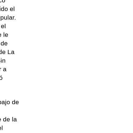
co
ido el
pular.
 el
e le
 de
 de La
in
r a
ó
bajo de
 de la
el