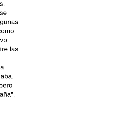
s.
 se
algunas
 como
ivo
tre las
l
la
baba.
 pero
aña”,