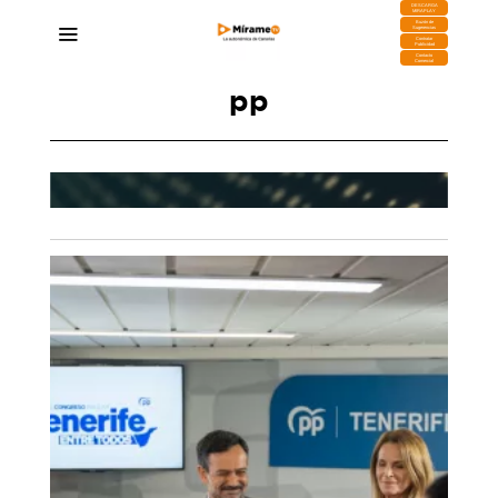
DESCARGA
MIRAPLAY
Buzón de
Sugerencias
Contratar
Publicidad
Contacto
Comercial
pp
ores
Gustavo Pérez, alcalde de Güimar: “La moción
 en
de censura es una contradicción total”
30/07/2025