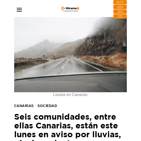
DESCARGA
MIRAPLAY
Buzón de
Sugerencias
Contratar
Publicidad
Contacto
Comercial
Lluvias en Canarias
CANARIAS
·
SOCIEDAD
Seis comunidades, entre
ellas Canarias, están este
lunes en aviso por lluvias,