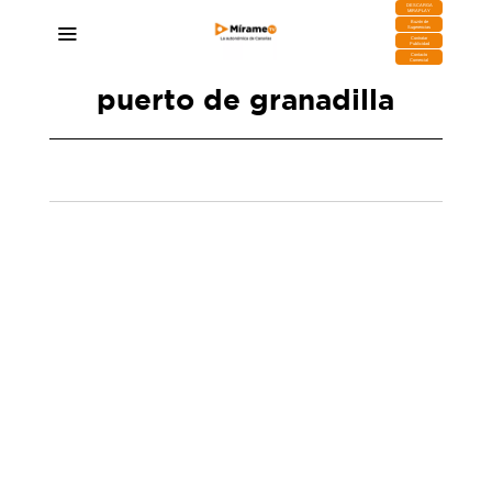
DESCARGA
MIRAPLAY
Buzón de
Sugerencias
Contratar
Publicidad
Contacto
Comercial
puerto de granadilla
Según Clavijo el Gobierno de España ha
ocultado deliberadamente un caso positivo:
«Había contagiados, al menos uno»
12/05/2026