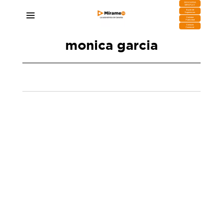
DESCARGA
MIRAPLAY
Buzón de
Sugerencias
Contratar
Publicidad
Contacto
Comercial
monica garcia
Según Clavijo el Gobierno de España ha
ocultado deliberadamente un caso positivo:
«Había contagiados, al menos uno»
12/05/2026