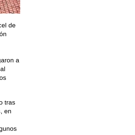
cel de
ión
garon a
al
tos
o tras
, en
lgunos