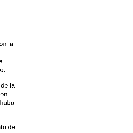
on la
l
e
o.
 de la
ron
 hubo
nto de