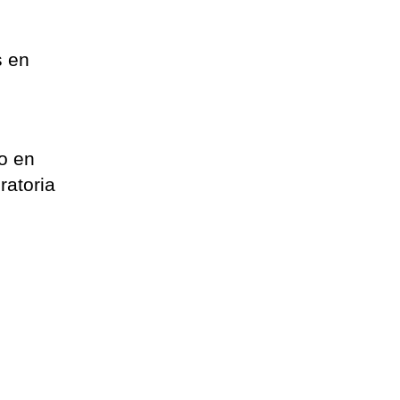
s
s en
o en
ratoria