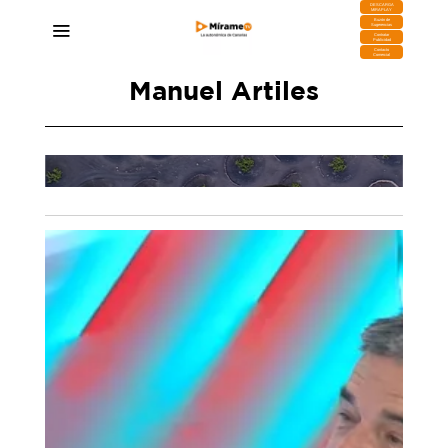
DESCARGA
MIRAPLAY
Buzón de
Sugerencias
Contratar
Publicidad
Contacto
Comercial
Manuel Artiles
u
Oswaldo Betancort cumple con Lanzarote:
.000
“Los diez puntos del decálogo de compromisos
ra
con la isla están cumplidos”
14/05/2026