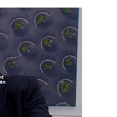
ez
tán