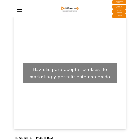
DESCARGA
MIRAPLAY
Buzón de
Sugerencias
Contratar
Publicidad
Contacto
Comercial
Haz clic para aceptar cookies de
marketing y permitir este contenido
TENERIFE
·
POLÍTICA