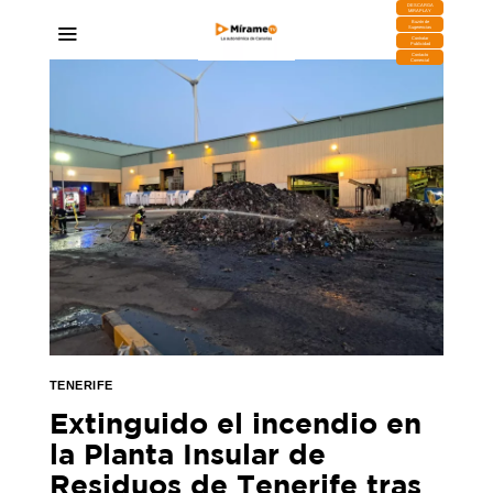
DESCARGA
MIRAPLAY
Buzón de
Sugerencias
Contratar
Publicidad
Contacto
Comercial
TENERIFE
Extinguido el incendio en
la Planta Insular de
Residuos de Tenerife tras