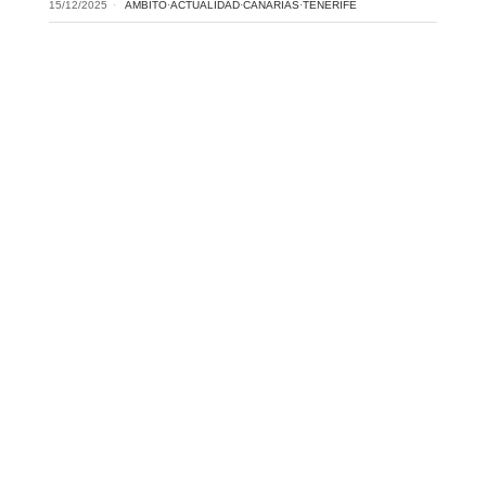
15/12/2025
ÁMBITO
·
ACTUALIDAD
·
CANARIAS
·
TENERIFE