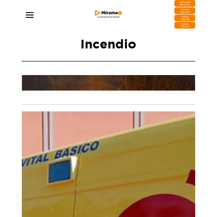
DESCARGA
MIRAPLAY
Buzón de
Sugerencias
Contratar
Publicidad
Contacto
Comercial
Incendio
Estas son las medidas preventivas por riesgo de
incendios forestales en la isla de Tenerife
30/07/2026