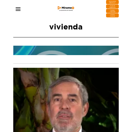
DESCARGA
MIRAPLAY
Buzón de
Sugerencias
Contratar
Publicidad
Contacto
Comercial
vivienda
Fátima Lemes: «Arona necesitaba volver a
enda
creer en sí misma y ese ha sido el mayor
paso
cambio de estos tres años»
23/07/2026