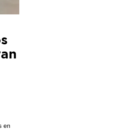
os
ran
s en