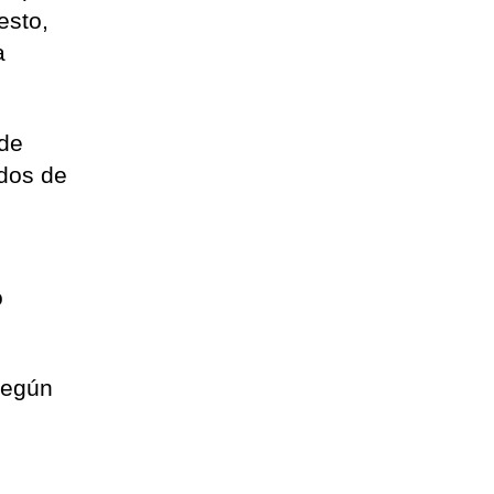
esto,
a
 de
ados de
o
según