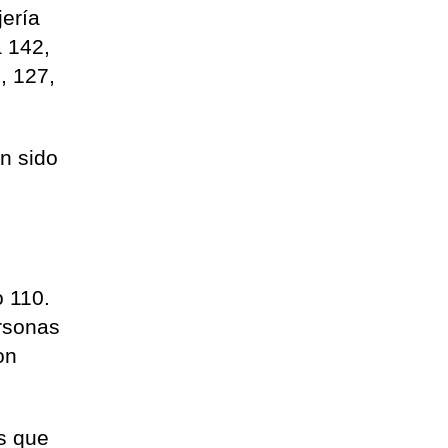
jería
a 142,
, 127,
n sido
n
o 110.
ersonas
on
s que