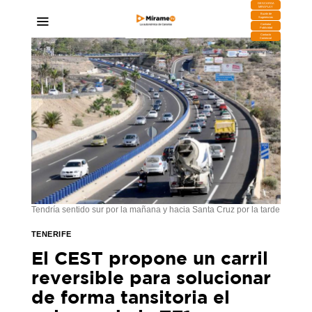
DESCARGA
MIRAPLAY
Buzón de
Sugerencias
Contratar
Publicidad
Contacto
Comercial
Tendría sentido sur por la mañana y hacia Santa Cruz por la tarde
TENERIFE
El CEST propone un carril
reversible para solucionar
de forma tansitoria el