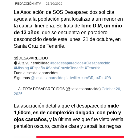
REDACCIÓN MTV
21/10/2025
La Asociación de SOS Desaparecidos solicita
ayuda a la población para localizar a un menor en
la capital tinerfeña. Se trata de
Ione D.M, un niño
de 13 años
, que se encuentra en paradero
desconocido desde este lunes, 21 de octubre, en
Santa Cruz de Tenerife.
🆘 DESAPARECIDO
🟠 Alta vulnerabilidad
#sosdesaparecidos
#Desaparecido
#Missing
#España
#SantaCruzdeTenerife
#Tenerife
Fuente: sosdesaparecidos
Síguenos
@sosdesaparecido
pic.twitter.com/3Rja4DkUP8
— ALERTA DESAPARECIDOS (@sosdesaparecido)
October 20,
2025
La asociación detalla que el desaparecido
mide
1,60cm, es de complexión delgada, con pelo y
ojos castaños
, y la última vez que fue visto vestía
pantalón oscuro, camisa clara y zapatillas negras.