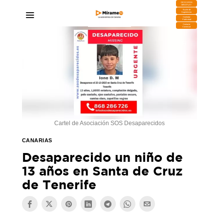
DESCARGA
MIRAPLAY
Buzón de
Sugerencias
Contratar
Publicidad
Contacto
Comercial
Cartel de Asociación SOS Desaparecidos
CANARIAS
Desaparecido un niño de
13 años en Santa de Cruz
de Tenerife