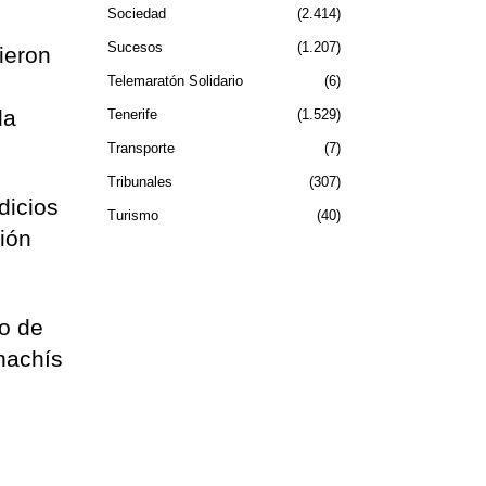
Sociedad
2.414
Sucesos
1.207
bieron
Telemaratón Solidario
6
la
Tenerife
1.529
Transporte
7
Tribunales
307
dicios
Turismo
40
ción
co de
hachís