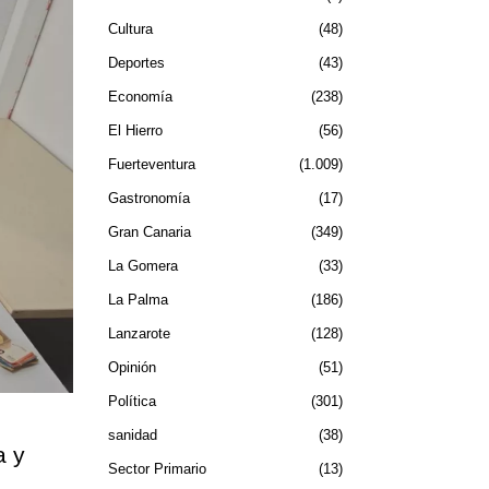
Cultura
48
Deportes
43
Economía
238
El Hierro
56
Fuerteventura
1.009
Gastronomía
17
Gran Canaria
349
La Gomera
33
La Palma
186
Lanzarote
128
Opinión
51
Política
301
sanidad
38
a y
Sector Primario
13