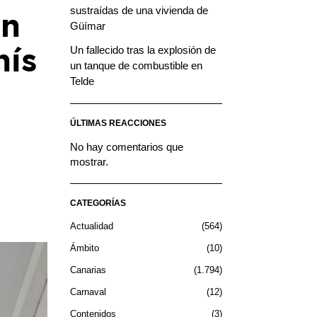
sustraídas de una vivienda de
un
Güímar
hís
Un fallecido tras la explosión de
un tanque de combustible en
Telde
ÚLTIMAS REACCIONES
No hay comentarios que
mostrar.
CATEGORÍAS
Actualidad
564
Ámbito
10
Canarias
1.794
Carnaval
12
Contenidos
3