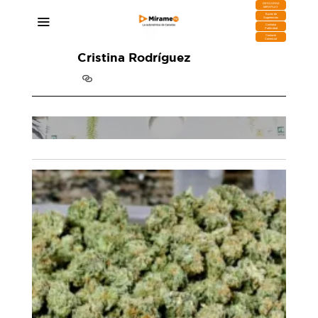
DESCARGA
MIRAPLAY
Buzón de
Sugerencias
Contratar
Publicidad
Contacto
Comercial
Cristina Rodríguez
,
El Hierro acogerá el XI Encuentro Internacional
de Agroenoturismo de Canarias
11/12/2025