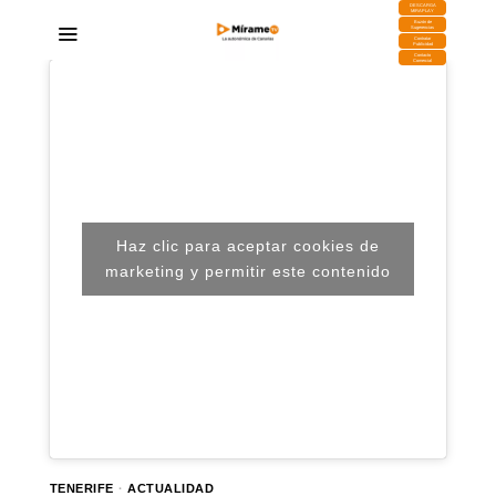
DESCARGA
MIRAPLAY
Buzón de
Sugerencias
Contratar
Publicidad
Contacto
Comercial
Haz clic para aceptar cookies de
marketing y permitir este contenido
TENERIFE
·
ACTUALIDAD