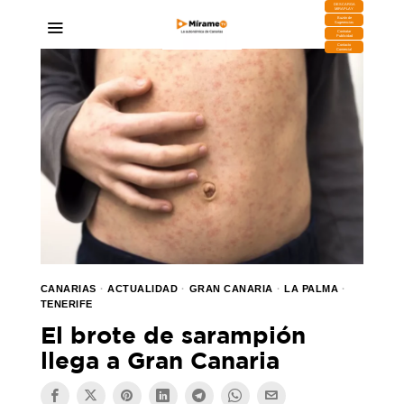
DESCARGA
MIRAPLAY
Buzón de
Sugerencias
Contratar
Publicidad
Contacto
Comercial
CANARIAS
·
ACTUALIDAD
·
GRAN CANARIA
·
LA PALMA
·
TENERIFE
El brote de sarampión
llega a Gran Canaria