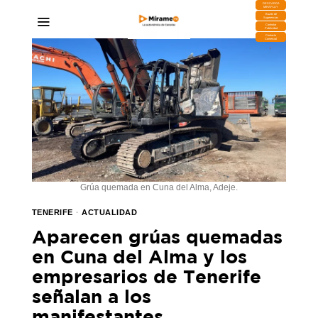
DESCARGA
MIRAPLAY
Buzón de
Sugerencias
Contratar
Publicidad
Contacto
Comercial
Grúa quemada en Cuna del Alma, Adeje.
TENERIFE
·
ACTUALIDAD
Aparecen grúas quemadas
en Cuna del Alma y los
empresarios de Tenerife
señalan a los
manifestantes