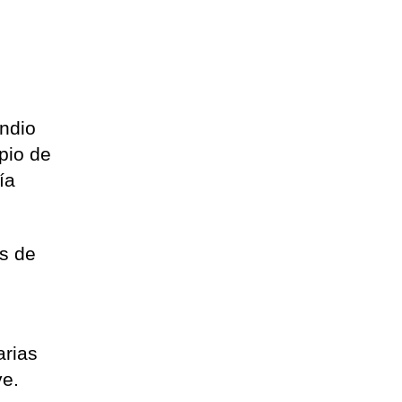
endio
ipio de
ía
os de
arias
ve.