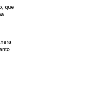
o, que
ha
anera
ento
e