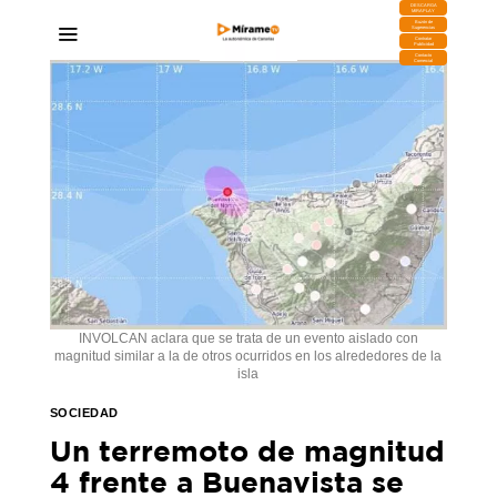
DESCARGA
MIRAPLAY
Buzón de
Sugerencias
Contratar
Publicidad
Contacto
Comercial
INVOLCAN aclara que se trata de un evento aislado con
magnitud similar a la de otros ocurridos en los alrededores de la
isla
SOCIEDAD
Un terremoto de magnitud
4 frente a Buenavista se