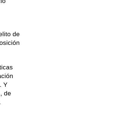
io
lito de
osición
ticas
ación
. Y
, de
a