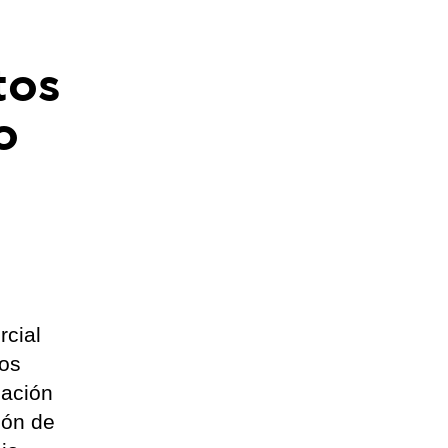
tos
o
rcial
Los
gación
ión de