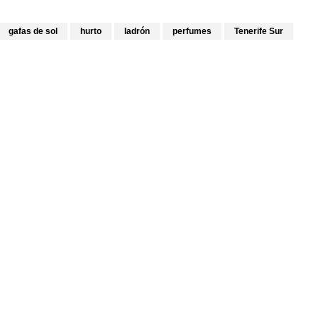
gafas de sol
hurto
ladrón
perfumes
Tenerife Sur