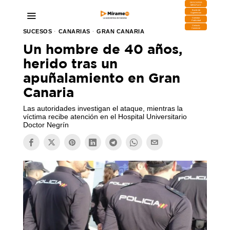
DESCARGA
MIRAPLAY
Buzón de
Sugerencias
Contratar
Publicidad
Contacto
Comercial
SUCESOS
·
CANARIAS
·
GRAN CANARIA
Un hombre de 40 años,
herido tras un
apuñalamiento en Gran
Canaria
Las autoridades investigan el ataque, mientras la
víctima recibe atención en el Hospital Universitario
Doctor Negrín