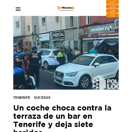
DESCARGA
MIRAPLAY
Buzón de
Sugerencias
Contratar
Publicidad
Contacto
Comercial
TENERIFE
·
SUCESOS
Un coche choca contra la
terraza de un bar en
Tenerife y deja siete