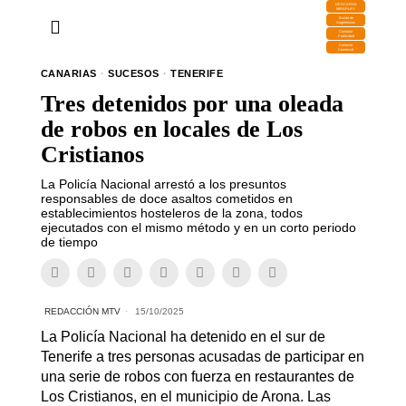
DESCARGA
MIRAPLAY
Buzón de
Sugerencias
Contratar
Publicidad
Contacto
Comercial
CANARIAS
·
SUCESOS
·
TENERIFE
Tres detenidos por una oleada
de robos en locales de Los
Cristianos
La Policía Nacional arrestó a los presuntos
responsables de doce asaltos cometidos en
establecimientos hosteleros de la zona, todos
ejecutados con el mismo método y en un corto periodo
de tiempo
REDACCIÓN MTV
15/10/2025
La Policía Nacional ha detenido en el sur de
Tenerife a tres personas acusadas de participar en
una serie de robos con fuerza en restaurantes de
Los Cristianos, en el municipio de Arona. Las