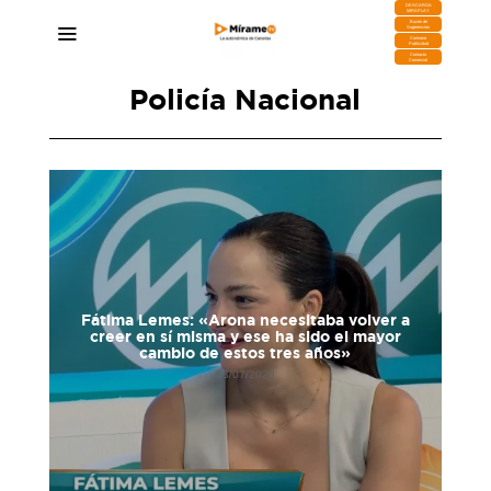
DESCARGA
MIRAPLAY
Buzón de
Sugerencias
Contratar
Publicidad
Contacto
Comercial
Policía Nacional
Fátima Lemes: «Arona necesitaba volver a
La
creer en sí misma y ese ha sido el mayor
cent
cambio de estos tres años»
23/07/2026