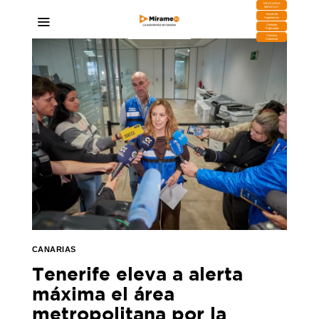
DESCARGA
MIRAPLAY
Buzón de
Sugerencias
Contratar
Publicidad
Contacto
Comercial
CANARIAS
Tenerife eleva a alerta
máxima el área
metropolitana por la