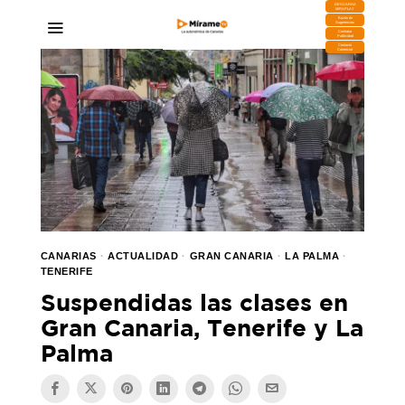
DESCARGA
MIRAPLAY
Buzón de
Sugerencias
Contratar
Publicidad
Contacto
Comercial
CANARIAS
·
ACTUALIDAD
·
GRAN CANARIA
·
LA PALMA
·
TENERIFE
Suspendidas las clases en
Gran Canaria, Tenerife y La
Palma