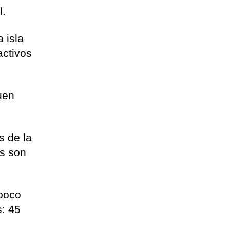
l.
 isla
activos
uen
s de la
os son
mpoco
s: 45