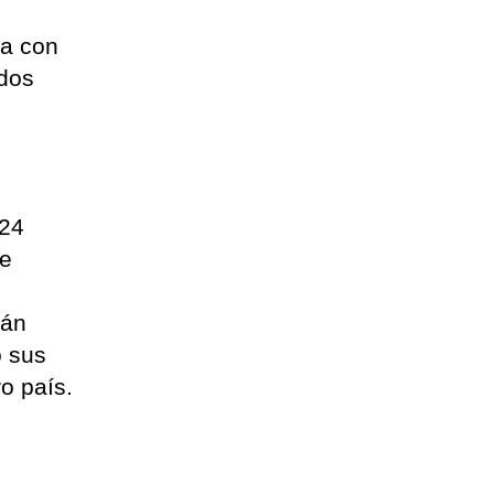
úa con
 dos
 24
 e
sán
o sus
o país.