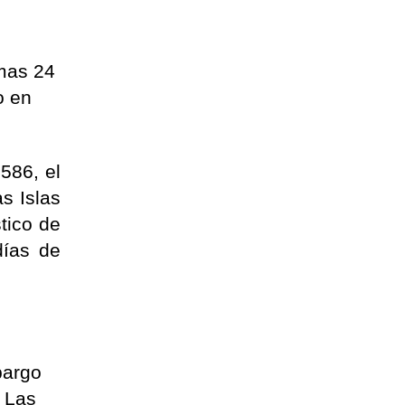
imas 24
o en
586, el
s Islas
tico de
días de
bargo
. Las