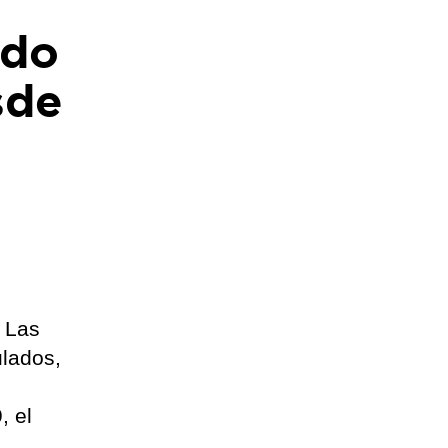
ido
sde
. Las
ulados,
, el