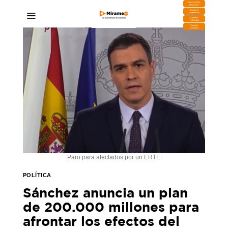
DESCARGA
MIRAPLAY
Buzón de
Sugerencias
Contratar
Publicidad
Contacto
Comercial
Paro para afectados por un ERTE
POLÍTICA
Sánchez anuncia un plan
de 200.000 millones para
afrontar los efectos del