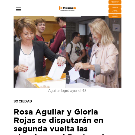
DESCARGA
MIRAPLAY
Buzón de
Sugerencias
Contratar
Publicidad
Contacto
Comercial
Aguilar logró ayer el 48
SOCIEDAD
Rosa Aguilar y Gloria
Rojas se disputarán en
segunda vuelta las