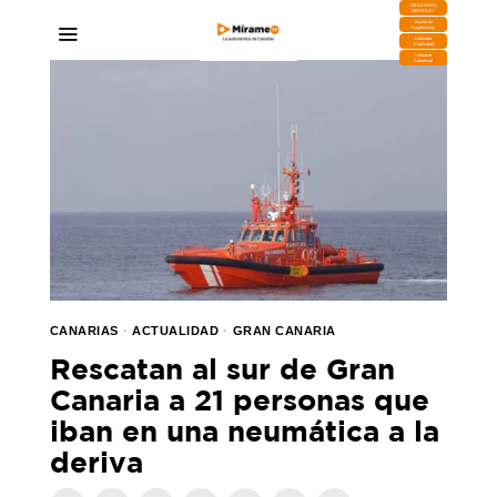
DESCARGA
MIRAPLAY
Buzón de
Sugerencias
Contratar
Publicidad
Contacto
Comercial
CANARIAS
·
ACTUALIDAD
·
GRAN CANARIA
Rescatan al sur de Gran
Canaria a 21 personas que
iban en una neumática a la
deriva