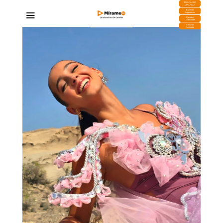
DESCARGA
MIRAPLAY
Buzón de
Sugerencias
Contratar
Publicidad
Contacto
Comercial