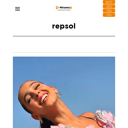
DESCARGA
MIRAPLAY
Buzón de
Sugerencias
Contratar
Publicidad
Contacto
Comercial
repsol