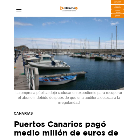
DESCARGA
MIRAPLAY
Buzón de
Sugerencias
Contratar
Publicidad
Contacto
Comercial
La empresa pública dejó caducar un expediente para recuperar
el abono indebido después de que una auditoría detectara la
irregularidad
CANARIAS
Puertos Canarios pagó
medio millón de euros de