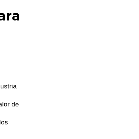
ara
ustria
alor de
los