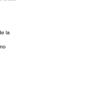
de la
n
 no