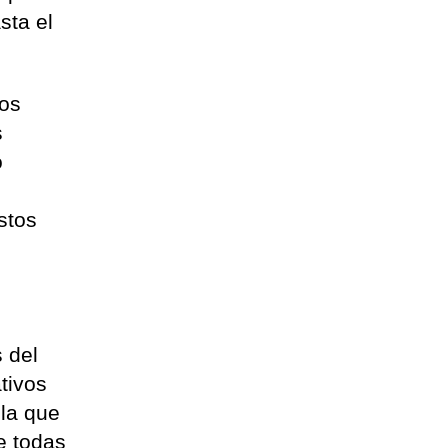
sta el
los
s
o
a
stos
 del
tivos
 la que
e todas