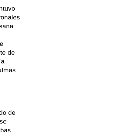
antuvo
ronales
usana
de
nte de
ía
Palmas
odo de
 se
mbas