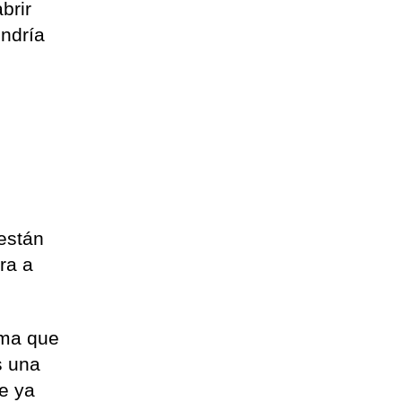
brir
ondría
 están
ra a
orma que
s una
ue ya