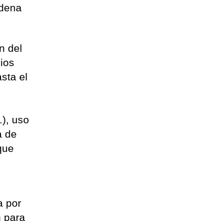
adena
n del
cios
sta el
.), uso
a de
que
,
a por
n para