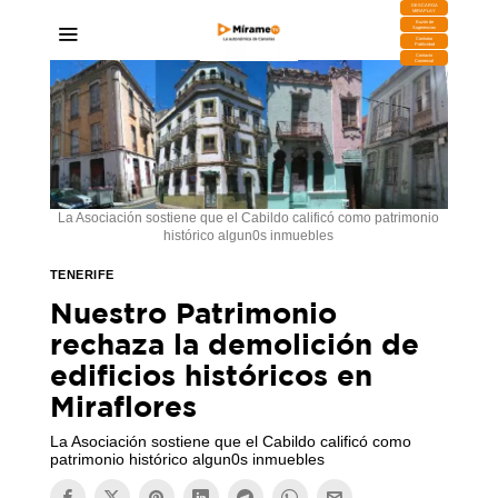
DESCARGA
MIRAPLAY
Buzón de
Sugerencias
Contratar
Publicidad
Contacto
Comercial
La Asociación sostiene que el Cabildo calificó como patrimonio
histórico algun0s inmuebles
TENERIFE
Nuestro Patrimonio
rechaza la demolición de
edificios históricos en
Miraflores
La Asociación sostiene que el Cabildo calificó como
patrimonio histórico algun0s inmuebles