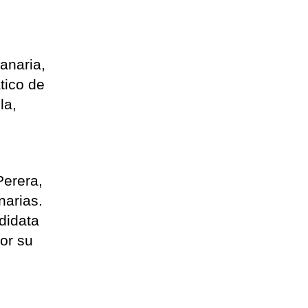
anaria,
tico de
la,
Perera,
narias.
didata
or su