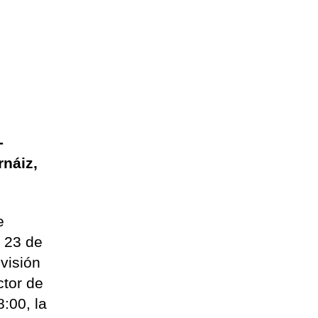
-
rnáiz,
e
s 23 de
evisión
ctor de
:00, la