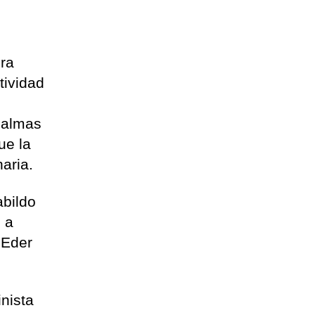
ura
tividad
 Palmas
ue la
aria.
abildo
 a
 Eder
nista