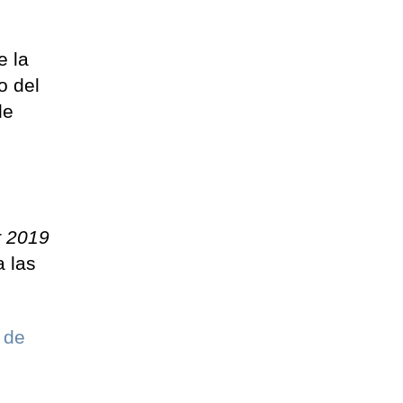
e la
o del
de
r 2019
a las
 de