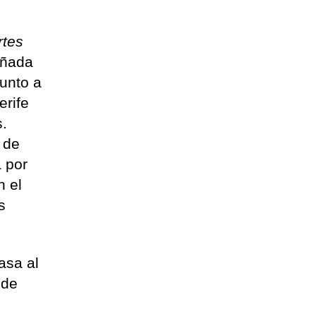
rtes
añada
junto a
erife
s.
 de
a por
n el
s
asa al
 de